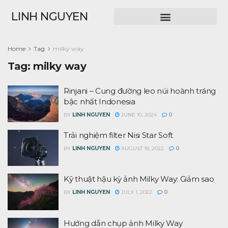
LINH NGUYEN
Home
Tag
milky way
Tag:
milky way
Rinjani – Cung đường leo núi hoành tráng
bậc nhất Indonesia
BY
LINH NGUYEN
JUNE 10, 2024
0
Trải nghiệm filter Nisi Star Soft
BY
LINH NGUYEN
AUGUST 18, 2022
0
Kỹ thuật hậu kỳ ảnh Milky Way: Giảm sao
BY
LINH NGUYEN
JULY 1, 2022
0
Hướng dẫn chụp ảnh Milky Way